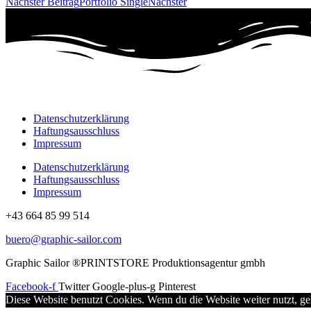
Nächster Beitrag
Portfolio Single
Nächster
Datenschutzerklärung
Haftungsausschluss
Impressum
Datenschutzerklärung
Haftungsausschluss
Impressum
+43 664 85 99 514
buero@graphic-sailor.com
Graphic Sailor ®PRINTSTORE Produktionsagentur gmbh
Facebook-f
Twitter
Google-plus-g
Pinterest
Diese Website benutzt Cookies. Wenn du die Website weiter nutzt, g