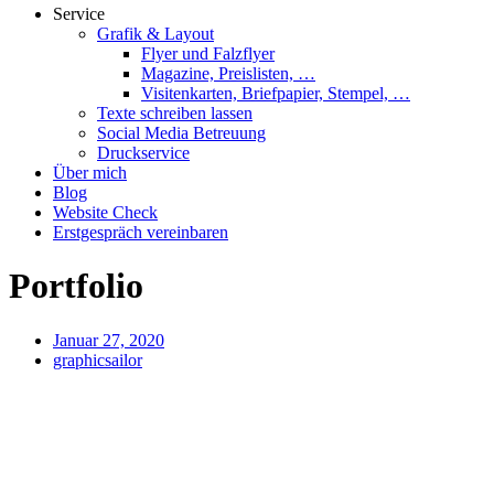
Service
Grafik & Layout
Flyer und Falzflyer
Magazine, Preislisten, …
Visitenkarten, Briefpapier, Stempel, …
Texte schreiben lassen
Social Media Betreuung
Druckservice
Über mich
Blog
Website Check
Erstgespräch vereinbaren
Portfolio
Januar 27, 2020
graphicsailor