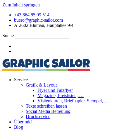
Zum Inhalt springen
+43 664 85 99 514
buero@graphic-sailor.com
A-2602 Blumau, Hauptallee 9/4
Suche
Service
Grafik & Layout
Flyer und Falzflyer
Magazine, Preislisten, …
Visitenkarten, Briefpapier, Stempel, …
Texte schreiben lassen
Social Media Betreuung
Druckservice
Über mich
Blog