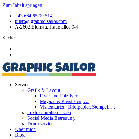
Zum Inhalt springen
+43 664 85 99 514
buero@graphic-sailor.com
A-2602 Blumau, Hauptallee 9/4
Suche
Service
Grafik & Layout
Flyer und Falzflyer
Magazine, Preislisten, …
Visitenkarten, Briefpapier, Stempel, …
Texte schreiben lassen
Social Media Betreuung
Druckservice
Über mich
Blog