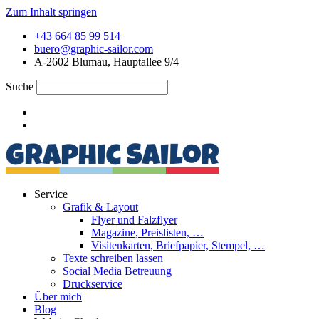
Zum Inhalt springen
+43 664 85 99 514
buero@graphic-sailor.com
A-2602 Blumau, Hauptallee 9/4
Suche
Service
Grafik & Layout
Flyer und Falzflyer
Magazine, Preislisten, …
Visitenkarten, Briefpapier, Stempel, …
Texte schreiben lassen
Social Media Betreuung
Druckservice
Über mich
Blog