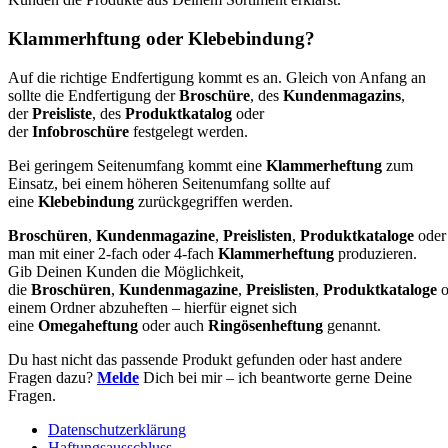
Klammerhftung oder Klebebindung?
Auf die richtige Endfertigung kommt es an. Gleich von Anfang an
sollte die Endfertigung der
Broschüre
, des
Kundenmagazins
,
der
Preisliste
, des
Produktkatalog
oder
der
Infobroschüre
festgelegt werden.
Bei geringem Seitenumfang kommt eine
Klammerheftung
zum
Einsatz, bei einem höheren Seitenumfang sollte auf
eine
Klebebindung
zurückgegriffen werden.
Broschüren
,
Kundenmagazine
,
Preislisten
,
Produktkataloge
ode
man mit einer 2-fach oder 4-fach
Klammerheftung
produzieren.
Gib Deinen Kunden die Möglichkeit,
die
Broschüren
,
Kundenmagazine
,
Preislisten
,
Produktkataloge
o
einem Ordner abzuheften – hierfür eignet sich
eine
Omegaheftung
oder auch
Ringösenheftung
genannt.
Du hast nicht das passende Produkt gefunden oder hast andere
Fragen dazu?
Melde
Dich bei mir – ich beantworte gerne Deine
Fragen.
Datenschutzerklärung
Haftungsausschluss