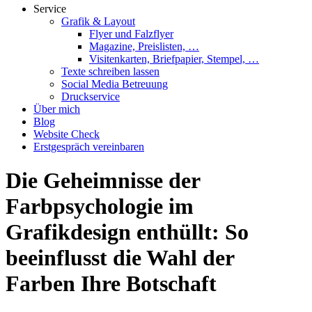
Service
Grafik & Layout
Flyer und Falzflyer
Magazine, Preislisten, …
Visitenkarten, Briefpapier, Stempel, …
Texte schreiben lassen
Social Media Betreuung
Druckservice
Über mich
Blog
Website Check
Erstgespräch vereinbaren
Die Geheimnisse der
Farbpsychologie im
Grafikdesign enthüllt: So
beeinflusst die Wahl der
Farben Ihre Botschaft