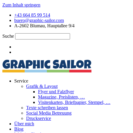
Zum Inhalt springen
+43 664 85 99 514
buero@graphic-sailor.com
A-2602 Blumau, Hauptallee 9/4
Suche
Service
Grafik & Layout
Flyer und Falzflyer
Magazine, Preislisten, …
Visitenkarten, Briefpapier, Stempel, …
Texte schreiben lassen
Social Media Betreuung
Druckservice
Über mich
Blog