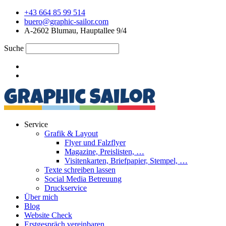
Zum
+43 664 85 99 514
Inhalt
buero@graphic-sailor.com
springen
A-2602 Blumau, Hauptallee 9/4
Suche
Service
Grafik & Layout
Flyer und Falzflyer
Magazine, Preislisten, …
Visitenkarten, Briefpapier, Stempel, …
Texte schreiben lassen
Social Media Betreuung
Druckservice
Über mich
Blog
Website Check
Erstgespräch vereinbaren