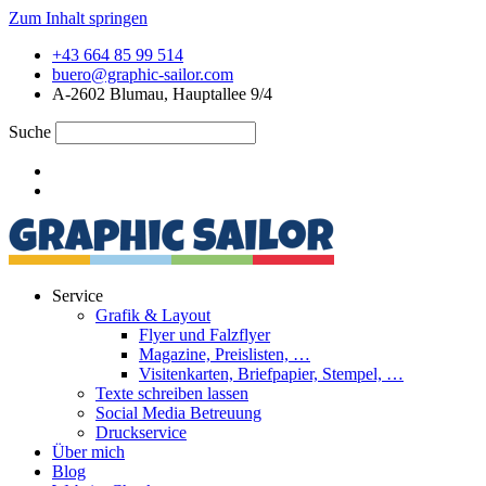
Zum Inhalt springen
+43 664 85 99 514
buero@graphic-sailor.com
A-2602 Blumau, Hauptallee 9/4
Suche
Service
Grafik & Layout
Flyer und Falzflyer
Magazine, Preislisten, …
Visitenkarten, Briefpapier, Stempel, …
Texte schreiben lassen
Social Media Betreuung
Druckservice
Über mich
Blog