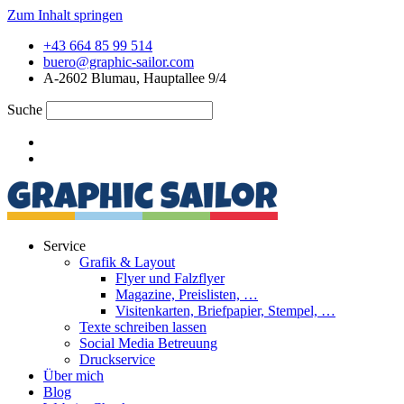
Zum Inhalt springen
+43 664 85 99 514
buero@graphic-sailor.com
A-2602 Blumau, Hauptallee 9/4
Suche
Service
Grafik & Layout
Flyer und Falzflyer
Magazine, Preislisten, …
Visitenkarten, Briefpapier, Stempel, …
Texte schreiben lassen
Social Media Betreuung
Druckservice
Über mich
Blog